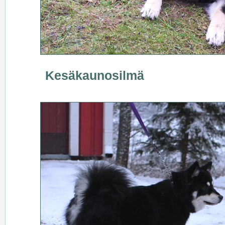
Kesäkaunosilmä