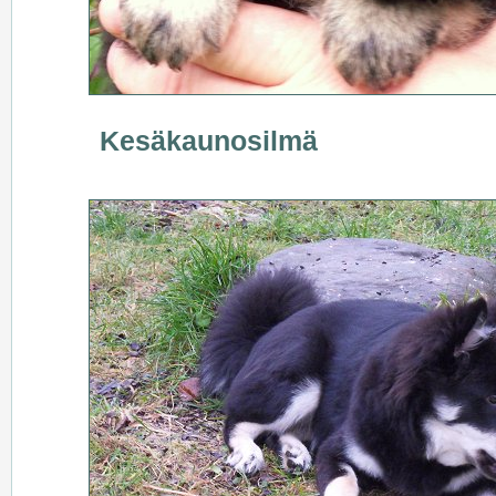
Kesäkaunosilmä