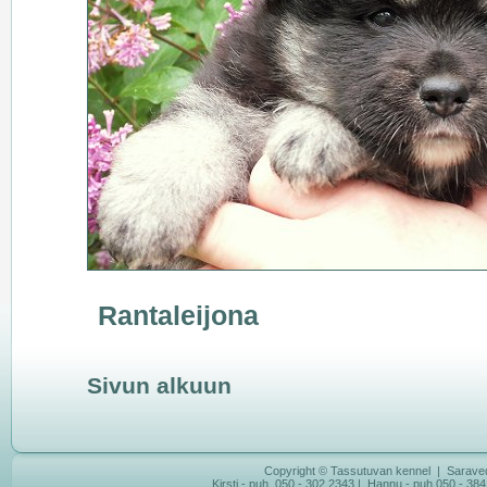
Rantaleijona
Sivun alkuun
Copyright © Tassutuvan kennel | Saraved
Kirsti - puh. 050 - 302 2343 | Hannu - puh.050 - 384