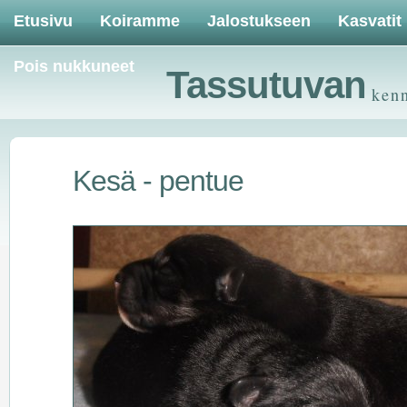
Etusivu
Koiramme
Jalostukseen
Kasvatit
Pois nukkuneet
Tassutuvan
ken
Kesä - pentue