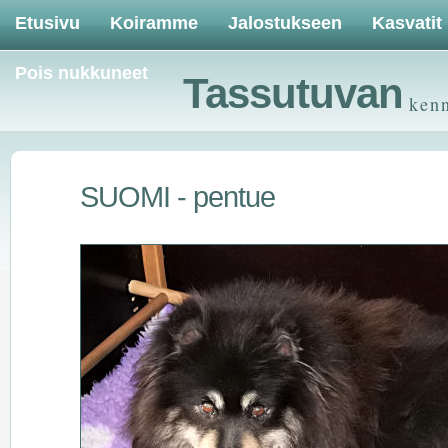
Etusivu
Koiramme
Jalostukseen
Kasvatit
Pois nukkuneet
Tassutuvan
ken
SUOMI - pentue