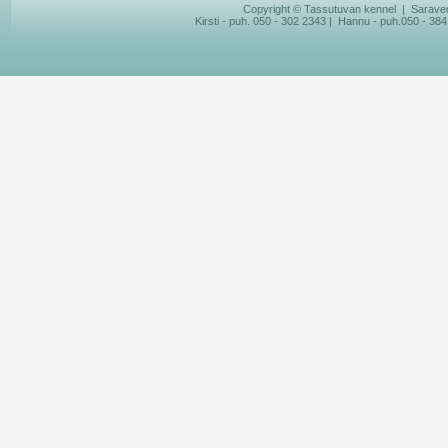
Copyright © Tassutuvan kennel | Saraved
Kirsti - puh. 050 - 302 2343 | Hannu - puh.050 - 384